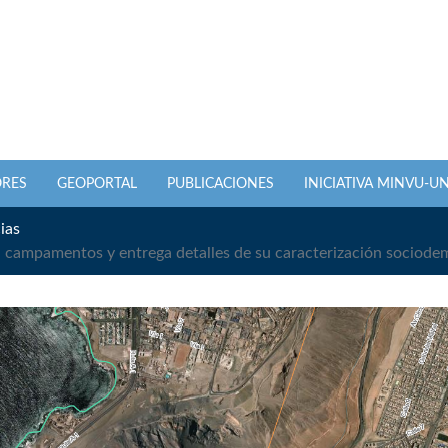
ORES
GEOPORTAL
PUBLICACIONES
INICIATIVA MINVU-U
ias
n campamentos y entrega detalles de su caracterización sociode