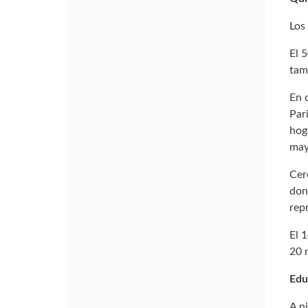
Los
El 
tam
En 
Par
hog
may
Cer
don
rep
El 
20 
Edu
A n