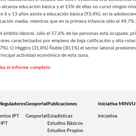
o alcanza educación básica y el 13% de ellas no cursó ningún nivel
re 6 y 13 años asiste a educación básica (93,4%), en la adolescen
cación media, mientras que en la primera infancia sólo el 49,7% 
el ámbito laboral, sólo el 57,6% de las personas está ocupada, p
tores caracterizados por empleos de baja calificación y alta rota
,7%), O Higgins (31,8%) Ñuble (30,1%) el sector laboral predomin
principal actividad económica de esta zona.
isa el informe completo
Reguladores
Geoportal
Publicaciones
Iniciativa MINVU
ntos IPT
Geoportal
Estadísticas
Iniciativa
 IPT
Estudios Básicos
Estudios Propios