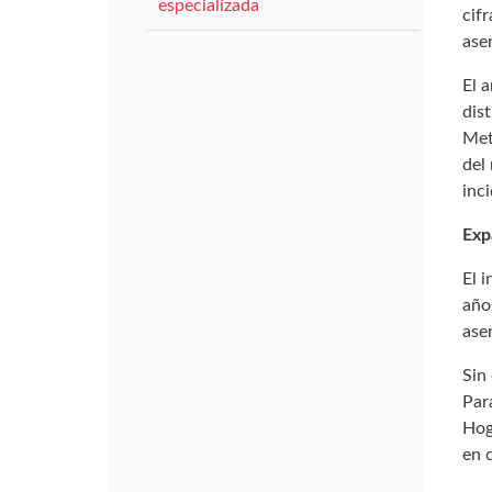
especializada
cif
ase
El 
dist
Met
del
inci
Exp
El 
año
ase
Sin
Par
Hog
en 