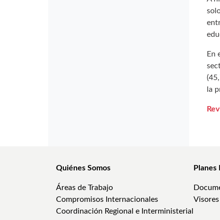
sol
ent
edu
En 
sec
(45
la 
Rev
Quiénes Somos
Planes 
Áreas de Trabajo
Docume
Compromisos Internacionales
Visores
Coordinación Regional e Interministerial