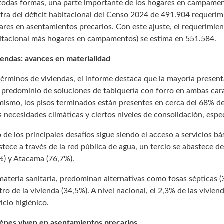
todas formas, una parte importante de los hogares en campamen
cifra del déficit habitacional del Censo 2024 de 491.904 requeri
ares en asentamientos precarios. Con este ajuste, el requerimiento
itacional más hogares en campamentos) se estima en 551.584.
iendas: avances en materialidad
términos de viviendas, el informe destaca que la mayoría presen
 predominio de soluciones de tabiquería con forro en ambas car
mismo, los pisos terminados están presentes en cerca del 68% de 
as necesidades climáticas y ciertos niveles de consolidación, espe
 de los principales desafíos sigue siendo el acceso a servicios bá
stece a través de la red pública de agua, un tercio se abastece d
%) y Atacama (76,7%).
materia sanitaria, predominan alternativas como fosas sépticas (
tro de la vivienda (34,5%). A nivel nacional, el 2,3% de las viv
icio higiénico.
énes viven en asentamientos precarios