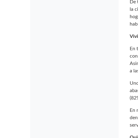
De 
la 
hog
hab
Viv
En 
con
Asi
a l
Uno
aba
(82
En 
den
serv
Qui