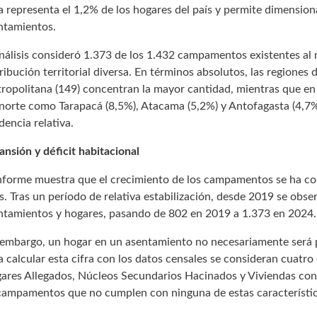
ra representa el 1,2% de los hogares del país y permite dimension
ntamientos.
análisis consideró 1.373 de los 1.432 campamentos existentes a
ribución territorial diversa. En términos absolutos, las regiones 
ropolitana (149) concentran la mayor cantidad, mientras que en
 norte como Tarapacá (8,5%), Atacama (5,2%) y Antofagasta (4,
dencia relativa.
ansión y déficit habitacional
informe muestra que el crecimiento de los campamentos se ha co
s. Tras un período de relativa estabilización, desde 2019 se ob
ntamientos y hogares, pasando de 802 en 2019 a 1.373 en 2024.
 embargo, un hogar en un asentamiento no necesariamente será par
a calcular esta cifra con los datos censales se consideran cuatr
ares Allegados, Núcleos Secundarios Hacinados y Viviendas con
campamentos que no cumplen con ninguna de estas características