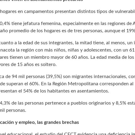
 hogares en campamentos presentan distintos tipos de vulnerabili
50,4% tiene jefatura femenina, especialmente en las regiones de A
año promedio de los hogares es de tres personas, aunque el 19%
cuanto a la edad de sus integrantes, la mitad tiene, al menos, un
inacota la región con más niños, niñas y adolescentes, con un 61
ares tienen un miembro mayor de 60 años. La edad media de los 
ores de 15 años es soltero.
ca de 94 mil personas (39,5%) son migrantes internacionales, con
de superan el 60%. En la Región Metropolitana corresponden al
resentan el 54% de los habitantes en asentamientos.
14,3% de las personas pertenece a pueblos originarios y 8,5% está
mil personas.
cación y empleo, las grandes brechas
ivel educacional, el estudio del CECT evidencia una deficiencia 