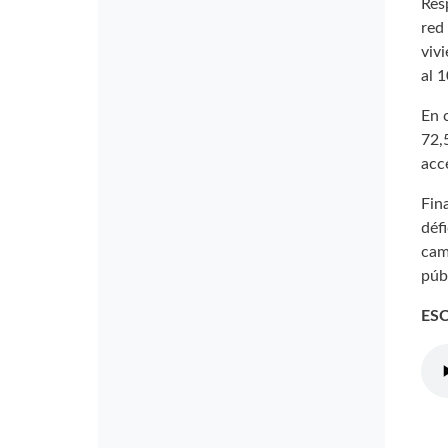
Res
red
viv
al 
En 
72,
acc
Fin
déf
cam
púb
ES