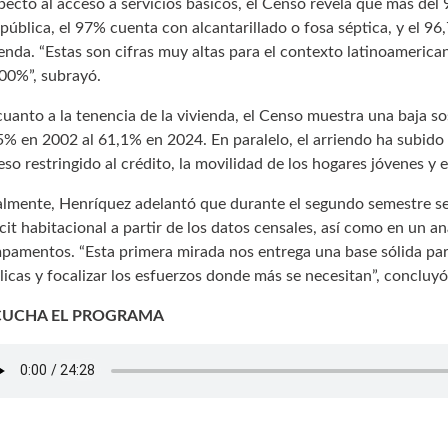
pecto al acceso a servicios básicos, el Censo revela que más del 
 pública, el 97% cuenta con alcantarillado o fosa séptica, y el 9
ienda. “Estas son cifras muy altas para el contexto latinoamerica
100%”, subrayó.
cuanto a la tenencia de la vivienda, el Censo muestra una baja so
5% en 2002 al 61,1% en 2024. En paralelo, el arriendo ha subido
eso restringido al crédito, la movilidad de los hogares jóvenes y
almente, Henríquez adelantó que durante el segundo semestre se t
icit habitacional a partir de los datos censales, así como en un a
pamentos. “Esta primera mirada nos entrega una base sólida par
licas y focalizar los esfuerzos donde más se necesitan”, concluyó
CUCHA EL PROGRAMA