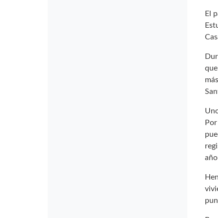
El 
Est
Cas
Dur
que
más
San
Uno
Por
pue
reg
año
Hen
vivi
pun