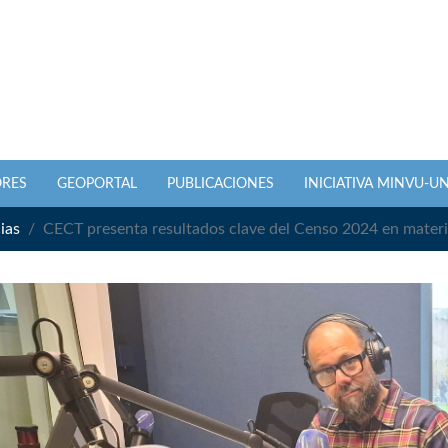
ORES
GEOPORTAL
PUBLICACIONES
INICIATIVA MINVU-U
ias
CECT presenta resultados clave del Censo 2024 en materi