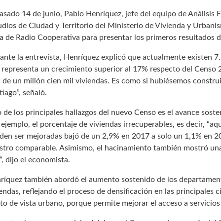
pasado 14 de junio, Pablo Henríquez, jefe del equipo de Análisis
udios de Ciudad y Territorio del Ministerio de Vivienda y Urban
a de Radio Cooperativa para presentar los primeros resultados d
ante la entrevista, Henríquez explicó que actualmente existen 7.
 representa un crecimiento superior al 17% respecto del Censo 
 de un millón cien mil viviendas. Es como si hubiésemos construi
tiago”, señaló.
 de los principales hallazgos del nuevo Censo es el avance sosteni
 ejemplo, el porcentaje de viviendas irrecuperables, es decir, “aq
den ser mejoradas bajó de un 2,9% en 2017 a solo un 1,1% en 202
istro comparable. Asimismo, el hacinamiento también mostró una
”, dijo el economista.
ríquez también abordó el aumento sostenido de los departament
endas, reflejando el proceso de densificación en las principales c
to de vista urbano, porque permite mejorar el acceso a servicios 