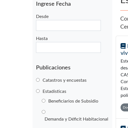
E
Ingrese Fecha
Desde
Con
Cen
Hasta
viv
Est
Publicaciones
des
CAS
Catastros y encuestas
Con
Est
Estadísticas
pol
Beneficiarios de Subsidio
Doc
Demanda y Déficit Habitacional