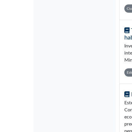
Ci
ha
Inv
int
Min
Est
Est
Con
eco
pre
per