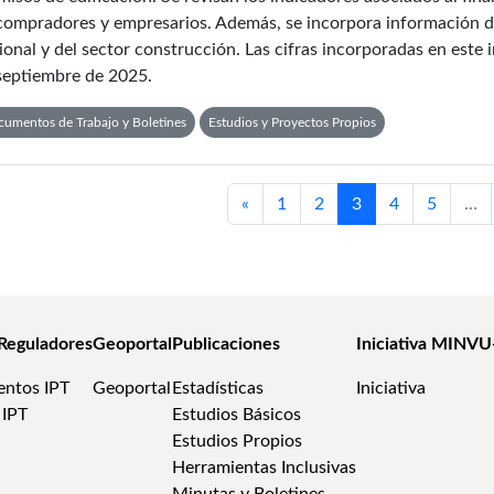
compradores y empresarios. Además, se incorpora información d
ional y del sector construcción. Las cifras incorporadas en este
septiembre de 2025.
umentos de Trabajo y Boletines
Estudios y Proyectos Propios
«
1
2
3
4
5
…
Reguladores
Geoportal
Publicaciones
Iniciativa MINVU
ntos IPT
Geoportal
Estadísticas
Iniciativa
 IPT
Estudios Básicos
Estudios Propios
Herramientas Inclusivas
Minutas y Boletines