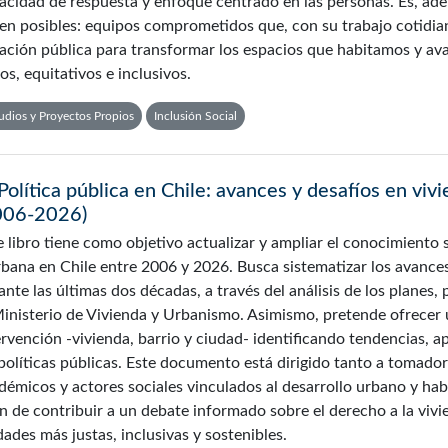
acidad de respuesta y enfoque centrado en las personas. Es, ad
en posibles: equipos comprometidos que, con su trabajo cotidiano
ación pública para transformar los espacios que habitamos y ava
tos, equitativos e inclusivos.
udios y Proyectos Propios
Inclusión Social
Política pública en Chile: avances y desafíos en vivi
006-2026)
e libro tiene como objetivo actualizar y ampliar el conocimiento s
rbana en Chile entre 2006 y 2026. Busca sistematizar los avance
ante las últimas dos décadas, a través del análisis de los planes
Ministerio de Vivienda y Urbanismo. Asimismo, pretende ofrecer 
ervención -vivienda, barrio y ciudad- identificando tendencias, a
 políticas públicas. Este documento está dirigido tanto a tomado
démicos y actores sociales vinculados al desarrollo urbano y habi
fin de contribuir a un debate informado sobre el derecho a la vi
dades más justas, inclusivas y sostenibles.