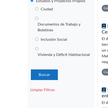
Estudios y Proyectos Propios
Est
Ciudad
Documentos de Trabajo y
Boletines
Ce
El 
Inclusión Social
ter
un 
Vivienda y Déficit Habitacional
Met
res
Ci
Limpiar Filtros
en
El 