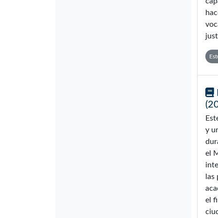
cap
hac
voc
jus
Est
(2
Est
y u
dur
el 
int
las
aca
el 
ciu