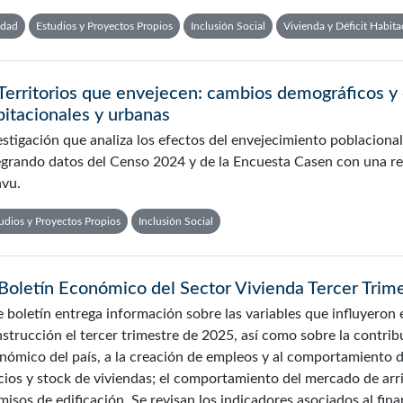
udad
Estudios y Proyectos Propios
Inclusión Social
Vivienda y Déficit Habita
Territorios que envejecen: cambios demográficos y d
bitacionales y urbanas
estigación que analiza los efectos del envejecimiento poblacional 
egrando datos del Censo 2024 y de la Encuesta Casen con una rev
vu.
udios y Proyectos Propios
Inclusión Social
Boletín Económico del Sector Vivienda Tercer Trim
e boletín entrega información sobre las variables que influyeron e
strucción el tercer trimestre de 2025, así como sobre la contrib
nómico del país, a la creación de empleos y al comportamiento de 
cios y stock de viviendas; el comportamiento del mercado de arri
misos de edificación. Se revisan los indicadores asociados al fina