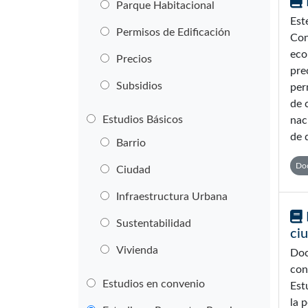
Parque Habitacional
Est
Permisos de Edificación
Con
eco
Precios
pre
Subsidios
per
de 
Estudios Básicos
nac
de 
Barrio
Doc
Ciudad
Infraestructura Urbana
Sustentabilidad
ciu
Vivienda
Doc
con
Estudios en convenio
Est
la 