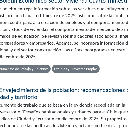
Boletín Económico Sector Vivienda Cuarto Trimest
e boletín entrega información sobre las variables que influyeron e
strucción el cuarto trimestre de 2025, así como sobre la contrib
nómico del país, a la creación de empleos y al comportamiento de 
cios y stock de viviendas; el comportamiento del mercado de arri
misos de edificación. Se revisan los indicadores asociados al fina
compradores y empresarios. Además, se incorpora información d
ional y del sector construcción. Las cifras incorporadas en este
diciembre de 2025.
umentos de Trabajo y Boletines
Estudios y Proyectos Propios
Envejecimiento de la población: recomendaciones pa
dad y territorio
umento de trabajo que se basa en la evidencia recopilada en la i
versatorio “Desafíos habitacionales y urbanos para el Chile que 
udios de Ciudad y Territorio en diciembre de 2025. Su propósito 
pertinencia de las políticas de vivienda y urbanismo frente al pr